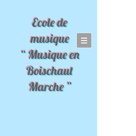
Ecole de
musique
“ Musique en
Boischaut
Marche ”