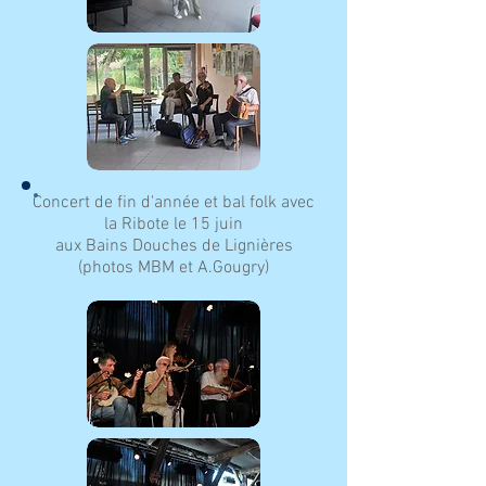
Concert de fin d'année et bal folk avec
la Ribote le 15 juin
aux Bains Douches de Lignières
(photos MBM et A.Gougry)