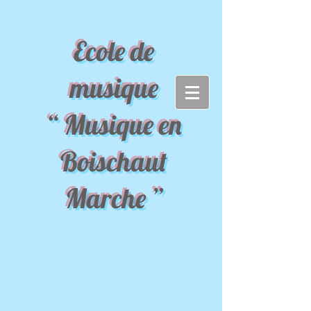
Ecole de
musique
“ Musique en
Boischaut
Marche ”