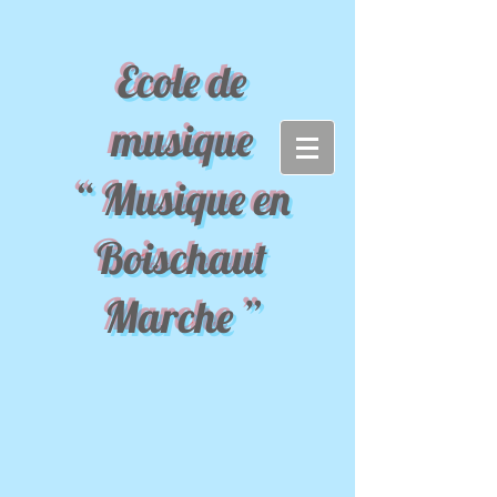
Ecole de
musique
“ Musique en
Boischaut
Marche ”